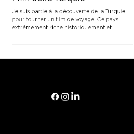
Je suis partie à la découverte de la Turquie
pour tourner un film de voyage! Ce pays
extrêmement riche historiquement et
culturellement a...
Courriel: gborne@genevieveborne.com
© 2024 Geneviève Borne Développé par
Summum
Marketing